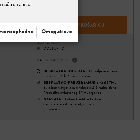
e našu stranicu
.
DODAJ U KOŠARICU
mo neophodno
Omogući sve
DOSTUPNOST
DOSTUPNO
NAČINI ISPORUKE
BESPLATNA DOSTAVA
:
Do željene adrese
u roku od 2 do 5 radnih dana
BESPLATNO PREUZIMANJE
:
Kod STIHL
ovlaštenih trgovaca u roku od 2-3 radna dana
Pronađite ovlaštenog STIHL trgovca
NAPLATA
:
Putem kreditne kartice
(jednokratno ili na rate), virmanom ili
pouzećem