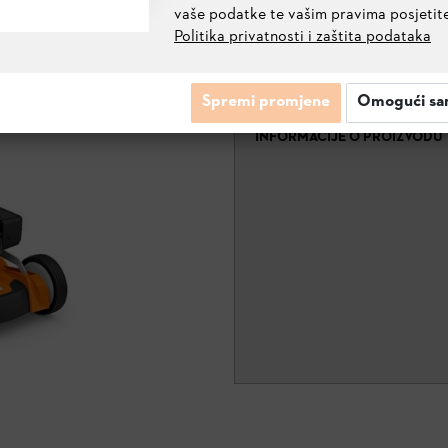
vaše podatke te vašim pravima posjetit
Politika privatnosti i zaštita podataka
RM 650 T
6364 011 3441
Spremi promjene
Omogući sa
INFORMACIJE O PROIZVODU