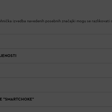
 tehnička izvedba navedenih posebnih značajki mogu se razlikovati o
NJENOSTI
E "SMARTCHOKE"