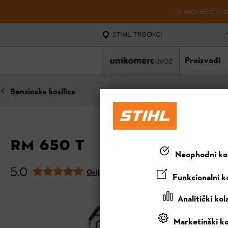
UNIKOMERC UVOZ
STIHL TRGOVCI
Proizvodi
Benzinske kosilice
RM 650 T
Neophodni kol
5.0
Ocijeni ovaj proizvod
Funkcionalni ko
Analitički kol
Marketinški ko