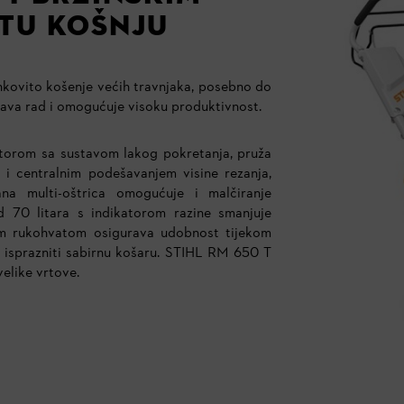
TU KOŠNJU
inkovito košenje većih travnjaka, posebno do
šava rad i omogućuje visoku produktivnost.
otorom sa sustavom lakog pokretanja, pruža
i centralnim podešavanjem visine rezanja,
ana multi-oštrica omogućuje i malčiranje
od 70 litara s indikatorom razine smanjuje
im rukohvatom osigurava udobnost tijekom
e isprazniti sabirnu košaru. STIHL RM 650 T
velike vrtove.