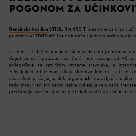
POGONOM ZA UČINKOVI
Benzinska kosilica
STIHL RM 650 T
idealna je za brzo i uč
površine od
2000 m²
. Pogon kotača s jednom brzinom, olak
Izrađena s izdržljivim aluminijskim kućištem i pouzdanim m
dugotrajnost i pouzdan rad. Sa širinom rezanja od 48 cm 
prilagođava se različitim vrstama travnjaka, a integrir
zahvaljujući priloženom klinu. Sklopiva košara za travu 
učestalost pražnjenja, dok ergonomski upravljač s mekan
rada. Integrirani indikator razine pokazuje vam kada trebat
predstavlja savršen spoj snage, izdržljivosti i praktičnosti za 