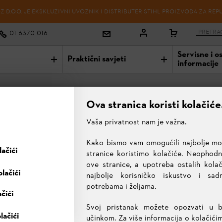
 D.O.O. JE EKSKLUZIVNI UVOZNIK I DISTRIBUTER STIHL PROIZVODA ZA REP
01 6370 016
Servisne i o
Praktični savjeti
informacije
Ova stranica koristi kolačiće
Vaša privatnost nam je važna.
Kako bismo vam omogućili najbolje mog
RM 650 T
ačići
stranice koristimo kolačiće. Neophodni
ove stranice, a upotreba ostalih kol
lačići
najbolje korisničko iskustvo i sa
999,00 €
potrebama i željama.
ačići
Sve cijene uključuju 25% PDV-a.
Svoj pristanak možete opozvati u 
Besplatna dostava!
✔
lačići
ODABRANI PROIZVOD
učinkom. Za više informacija o kolačići