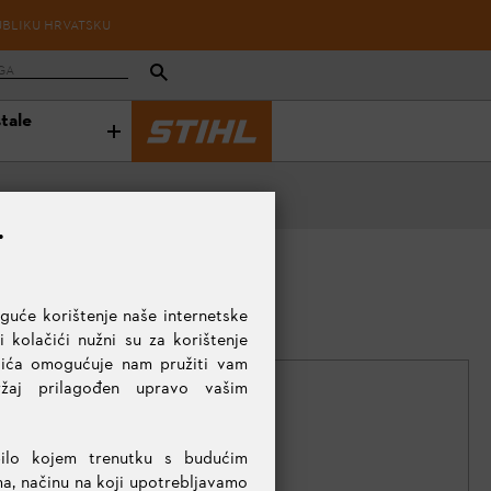
UBLIKU HRVATSKU
stale
.
uće korištenje naše internetske
 kolačići nužni su za korištenje
ačića omogućuje nam pružiti vam
držaj prilagođen upravo vašim
bilo kojem trenutku s budućim
ma, načinu na koji upotrebljavamo
KOLIČINA