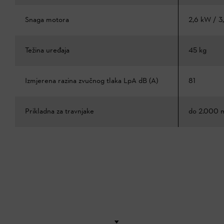
Snaga motora
2,6 kW / 3
Težina uređaja
45 kg
Izmjerena razina zvučnog tlaka LpA dB (A)
81
Prikladna za travnjake
do 2.000 