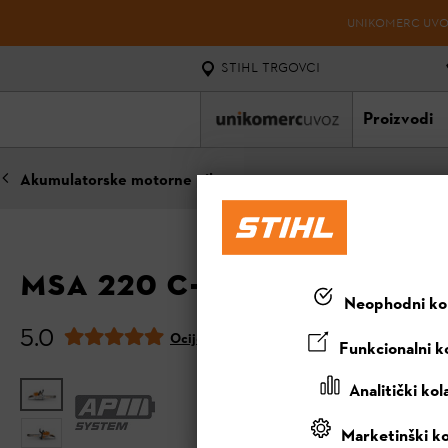
UNIKOMERC UVOZ
STIHL TRGOVCI
Proizvodi
Akumulatorske motorne pile
MSA 220 C-B BEZ BATERIJE
Neophodni kol
5.0
Ocijeni ovaj proizvod
Funkcionalni ko
Analitički kol
Marketinški ko