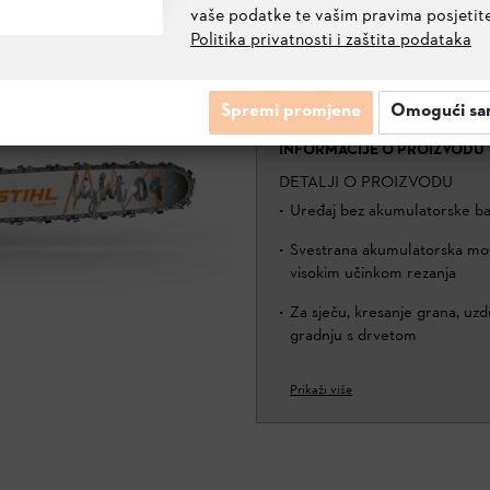
vaše podatke te vašim pravima posjetit
Politika privatnosti i zaštita podataka
MSA 220 C-B BEZ BATERIJE I
PUNJAČA
MA03 200 0023
Spremi promjene
Omogući sa
INFORMACIJE O PROIZVODU
DETALJI O PROIZVODU
Uređaj bez akumulatorske bat
Svestrana akumulatorska mot
visokim učinkom rezanja
Za sječu, kresanje grana, uzdu
gradnju s drvetom
Prikaži više