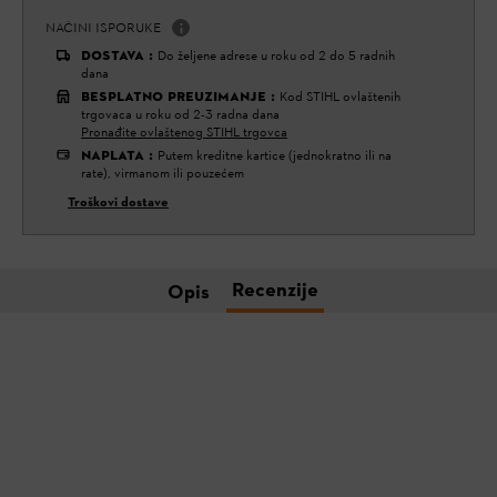
NAČINI ISPORUKE
DOSTAVA
:
Do željene adrese u roku od 2 do 5 radnih
dana
BESPLATNO PREUZIMANJE
:
Kod STIHL ovlaštenih
trgovaca u roku od 2-3 radna dana
Pronađite ovlaštenog STIHL trgovca
NAPLATA
:
Putem kreditne kartice (jednokratno ili na
rate), virmanom ili pouzećem
Troškovi dostave
Recenzije
Opis