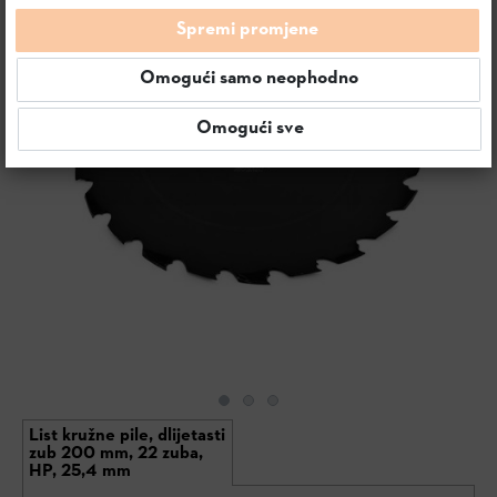
Spremi promjene
Omogući samo neophodno
Omogući sve
List kružne pile, dlijetasti
zub 200 mm, 22 zuba,
HP, 25,4 mm