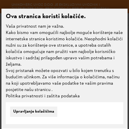
UNIKOMERC UVOZ D.O.O. JE EKSKLUZIVNI UVOZNIK I
DISTRIBUTER STIHL PROIZVODA ZA REPUBLIKU HRVATSKU
Ova stranica koristi kolačiće.
Vaša privatnost nam je važna.
Izbornik
Kako bismo vam omogućili najbolje moguće korištenje naše
internetske stranice koristimo kolačiće. Neophodni kolačići
nužni su za korištenje ove stranice, a upotreba ostalih
Rezni alati
kolačića omogućuje nam pružiti vam najbolje korisničko
iskustvo i sadržaj prilagođen upravo vašim potrebama i
LIST KRUŽNE PILE,
željama.
Svoj pristanak možete opozvati u bilo kojem trenutku s
DLIJETASTI ZUB 200 MM,
budućim učinkom. Za više informacija o kolačićima, načinu
22 ZUBA, HP, 25,4 MM
na koji upotrebljavamo vaše podatke te vašim pravima
posjetite našu stranicu
.
Politika privatnosti i zaštita podataka
0.0
Ocijeni ovaj proizvod
Upravljanje kolačićima