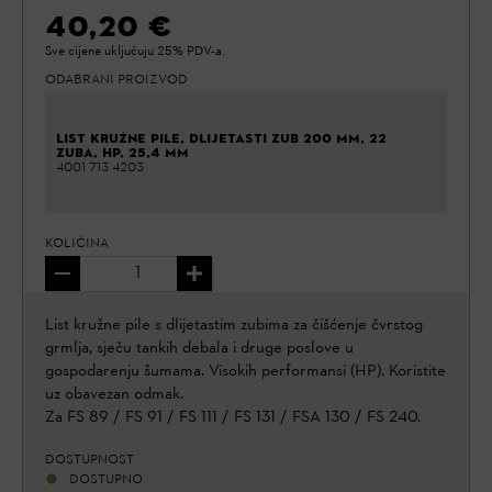
40,20 €
Sve cijene uključuju 25% PDV-a.
ODABRANI PROIZVOD
LIST KRUŽNE PILE, DLIJETASTI ZUB 200 MM, 22
ZUBA, HP, 25,4 MM
4001 713 4203
KOLIČINA
List kružne pile s dlijetastim zubima za čišćenje čvrstog
grmlja, sječu tankih debala i druge poslove u
gospodarenju šumama. Visokih performansi (HP). Koristite
uz obavezan odmak.
Za FS 89 / FS 91 / FS 111 / FS 131 / FSA 130 / FS 240.
DOSTUPNOST
DOSTUPNO