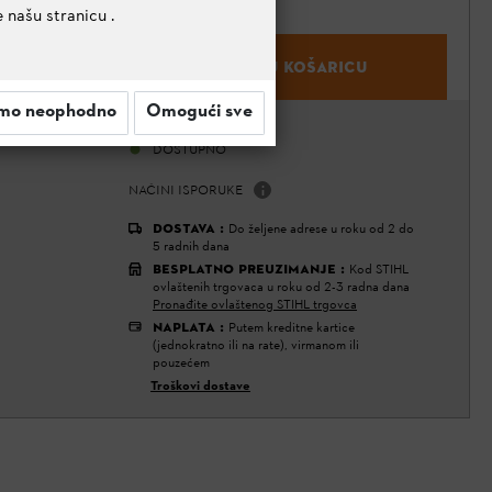
e našu stranicu
.
C 3-2
DODAJ U KOŠARICU
mo neophodno
Omogući sve
DOSTUPNOST
DOSTUPNO
NAČINI ISPORUKE
DOSTAVA
:
Do željene adrese u roku od 2 do
5 radnih dana
BESPLATNO PREUZIMANJE
:
Kod STIHL
ovlaštenih trgovaca u roku od 2-3 radna dana
Pronađite ovlaštenog STIHL trgovca
NAPLATA
:
Putem kreditne kartice
(jednokratno ili na rate), virmanom ili
pouzećem
Troškovi dostave