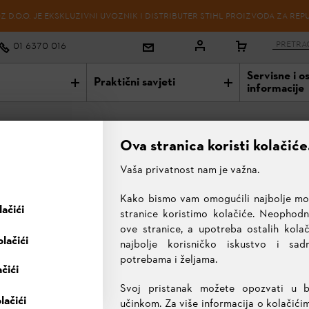
 D.O.O. JE EKSKLUZIVNI UVOZNIK I DISTRIBUTER STIHL PROIZVODA ZA REP
01 6370 016
Servisne i o
Praktični savjeti
informacije
Ova stranica koristi kolačiće
Vaša privatnost nam je važna.
 C 3-2
Kako bismo vam omogućili najbolje mog
Glava za košnju
ačići
AutoCut C 3-2
stranice koristimo kolačiće. Neophodni
ove stranice, a upotreba ostalih kol
lačići
najbolje korisničko iskustvo i sa
18,00 €
potrebama i željama.
ačići
Sve cijene uključuju 25% PDV-a.
Svoj pristanak možete opozvati u 
ODABRANI PROIZVOD
lačići
učinkom. Za više informacija o kolačići