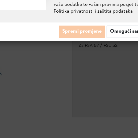
vaše podatke te vašim pravima posjetit
GLAVA ZA KOŠNJU AUTOCUT 
Politika privatnosti i zaštita podataka
4009 710 2106
Spremi promjene
Omogući sa
INFORMACIJE O PROIZVODU
Za FSA 57 / FSE 52.