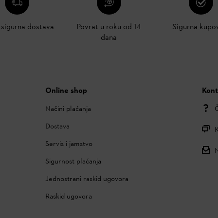
i sigurna dostava
Povrat u roku od 14
Sigurna kupo
dana
Online shop
Kont
Načini plaćanja
Č
Dostava
K
Servis i jamstvo
N
Sigurnost plaćanja
Jednostrani raskid ugovora
Raskid ugovora