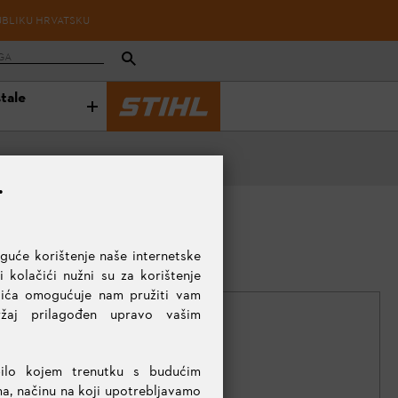
UBLIKU HRVATSKU
stale
.
uće korištenje naše internetske
 kolačići nužni su za korištenje
ačića omogućuje nam pružiti vam
držaj prilagođen upravo vašim
bilo kojem trenutku s budućim
KOLIČINA
ma, načinu na koji upotrebljavamo