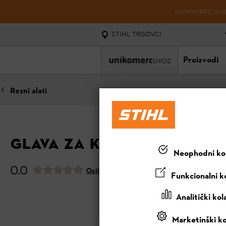
UNIKOMERC UVOZ
STIHL TRGOVCI
Proizvodi
Rezni alati
GLAVA ZA KOŠNJU AUTOCUT
Neophodni kol
0.0
Ocijeni ovaj proizvod
Funkcionalni ko
Analitički kol
Marketinški ko