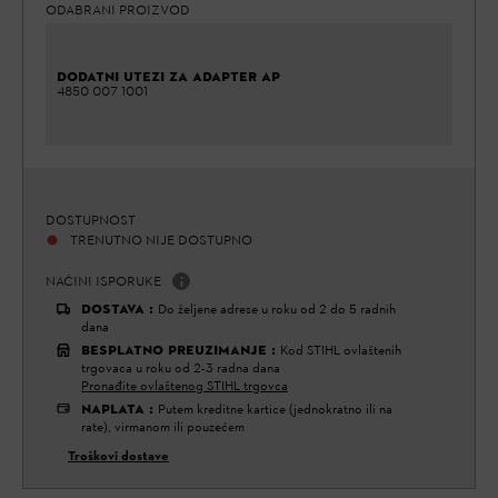
ODABRANI PROIZVOD
DODATNI UTEZI ZA ADAPTER AP
4850 007 1001
DOSTUPNOST
TRENUTNO NIJE DOSTUPNO
NAČINI ISPORUKE
DOSTAVA
:
Do željene adrese u roku od 2 do 5 radnih
dana
BESPLATNO PREUZIMANJE
:
Kod STIHL ovlaštenih
trgovaca u roku od 2-3 radna dana
Pronađite ovlaštenog STIHL trgovca
NAPLATA
:
Putem kreditne kartice (jednokratno ili na
rate), virmanom ili pouzećem
Troškovi dostave