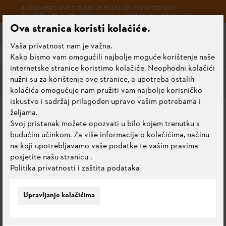
UNIKOMERC UVOZ D.O.O. JE EKSKLUZIVNI UVOZNIK I
DISTRIBUTER STIHL PROIZVODA ZA REPUBLIKU HRVATSKU
Ova stranica koristi kolačiće.
Vaša privatnost nam je važna.
Izbornik
Kako bismo vam omogućili najbolje moguće korištenje naše
internetske stranice koristimo kolačiće. Neophodni kolačići
nužni su za korištenje ove stranice, a upotreba ostalih
Pribor za akumulatorske uređaje
kolačića omogućuje nam pružiti vam najbolje korisničko
iskustvo i sadržaj prilagođen upravo vašim potrebama i
DODATNI UTEZI ZA
željama.
Svoj pristanak možete opozvati u bilo kojem trenutku s
ADAPTER AP
budućim učinkom. Za više informacija o kolačićima, načinu
na koji upotrebljavamo vaše podatke te vašim pravima
0.0
posjetite našu stranicu
.
Ocijeni ovaj proizvod
Politika privatnosti i zaštita podataka
Upravljanje kolačićima