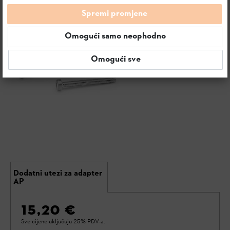
Spremi promjene
Omogući samo neophodno
Omogući sve
Dodatni utezi za adapter
AP
15,20 €
Sve cijene uključuju 25% PDV-a.