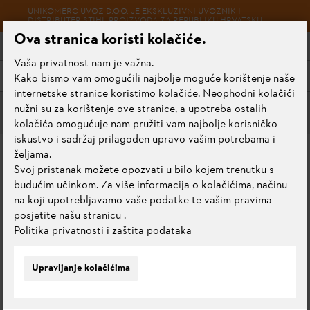
UNIKOMERC UVOZ D.O.O. JE EKSKLUZIVNI UVOZNIK I
DISTRIBUTER STIHL PROIZVODA ZA REPUBLIKU HRVATSKU
Ova stranica koristi kolačiće.
Vaša privatnost nam je važna.
Izbornik
Kako bismo vam omogućili najbolje moguće korištenje naše
internetske stranice koristimo kolačiće. Neophodni kolačići
nužni su za korištenje ove stranice, a upotreba ostalih
Signalna zaštitna radna odjeća
kolačića omogućuje nam pružiti vam najbolje korisničko
iskustvo i sadržaj prilagođen upravo vašim potrebama i
DODATAK ZA ZAŠTITNE
željama.
Svoj pristanak možete opozvati u bilo kojem trenutku s
HLAČE SA ZAŠTITOM OD
budućim učinkom. Za više informacija o kolačićima, načinu
PRESIJECANJA PROTECT
na koji upotrebljavamo vaše podatke te vašim pravima
posjetite našu stranicu
.
MS
Politika privatnosti i zaštita podataka
0.0
Ocijeni ovaj proizvod
Upravljanje kolačićima