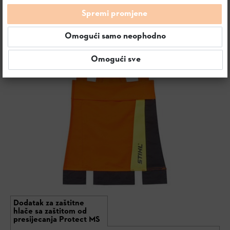
Spremi promjene
Omogući samo neophodno
Omogući sve
Dodatak za zaštitne
hlače sa zaštitom od
presijecanja Protect MS