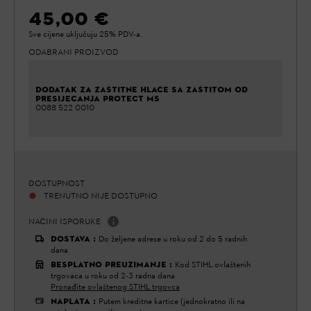
45,00 €
Sve cijene uključuju 25% PDV-a.
ODABRANI PROIZVOD
DODATAK ZA ZAŠTITNE HLAČE SA ZAŠTITOM OD
PRESIJECANJA PROTECT MS
0088 522 0010
DOSTUPNOST
TRENUTNO NIJE DOSTUPNO
NAČINI ISPORUKE
DOSTAVA
:
Do željene adrese u roku od 2 do 5 radnih
dana
BESPLATNO PREUZIMANJE
:
Kod STIHL ovlaštenih
trgovaca u roku od 2-3 radna dana
Pronađite ovlaštenog STIHL trgovca
NAPLATA
:
Putem kreditne kartice (jednokratno ili na