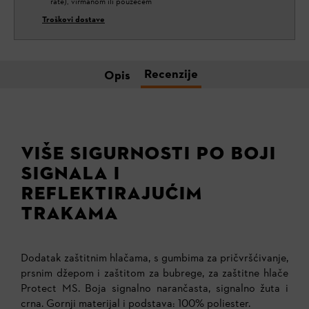
rate), virmanom ili pouzećem
Troškovi dostave
Recenzije
Opis
VIŠE SIGURNOSTI PO BOJI
SIGNALA I
REFLEKTIRAJUĆIM
TRAKAMA
Dodatak zaštitnim hlačama, s gumbima za pričvršćivanje,
prsnim džepom i zaštitom za bubrege, za zaštitne hlače
Protect MS. Boja signalno narančasta, signalno žuta i
crna. Gornji materijal i podstava: 100% poliester.