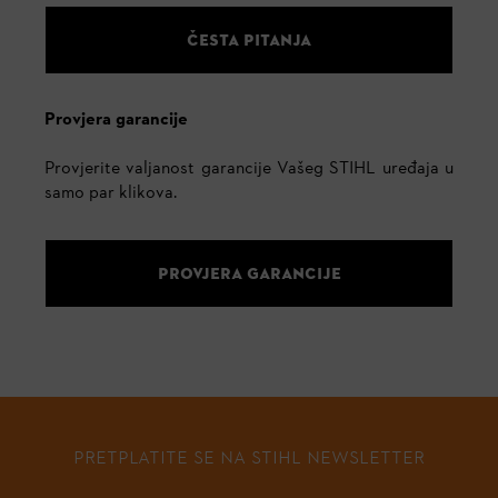
ČESTA PITANJA
Provjera garancije
Provjerite valjanost garancije Vašeg STIHL uređaja u
samo par klikova.
PROVJERA GARANCIJE
PRETPLATITE SE NA STIHL NEWSLETTER