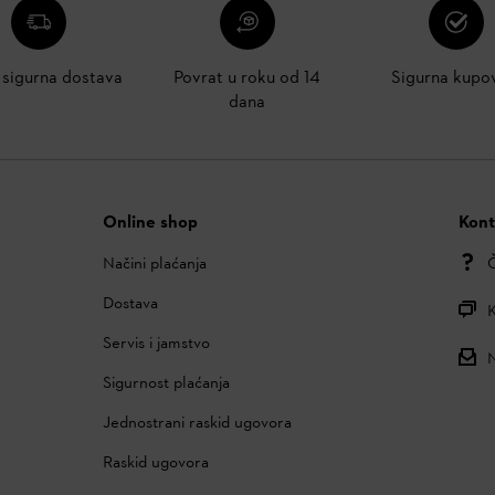
i sigurna dostava
Povrat u roku od 14
Sigurna kupo
dana
Online shop
Kont
Načini plaćanja
Č
Dostava
K
Servis i jamstvo
N
Sigurnost plaćanja
Jednostrani raskid ugovora
Raskid ugovora