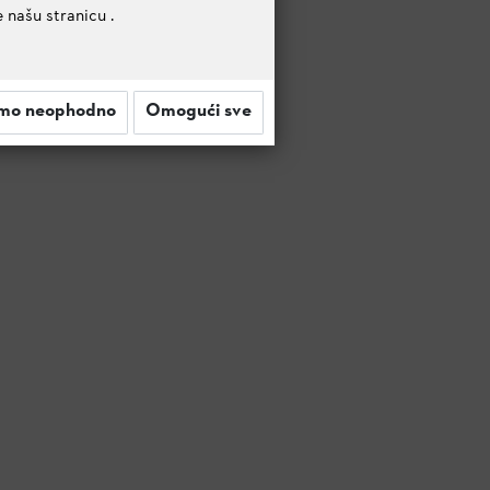
e našu stranicu
.
mo neophodno
Omogući sve