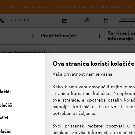
 D.O.O. JE EKSKLUZIVNI UVOZNIK I DISTRIBUTER STIHL PROIZVODA ZA REP
01 6370 016
Servisne i o
Praktični savjeti
informacije
Akumulatorski usisavači
Ova stranica koristi kolačiće
Vaša privatnost nam je važna.
RSKI USISAVAČI
Kako bismo vam omogućili najbolje mog
ačići
stranice koristimo kolačiće. Neophodni
ove stranice, a upotreba ostalih kol
lačići
najbolje korisničko iskustvo i sa
potrebama i željama.
ačići
rske motorne pile
Akumulatorske kose i trimeri
Akumulatorski kresa
Svoj pristanak možete opozvati u 
lačići
učinkom. Za više informacija o kolačići