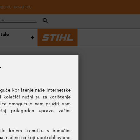
UBLIKU HRVATSKU
stale
.
uće korištenje naše internetske
 kolačići nužni su za korištenje
ačića omogućuje nam pružiti vam
držaj prilagođen upravo vašim
či
Akumulatorske škare i rezači za živicu
Akumulatorske kosilice
Ak
bilo kojem trenutku s budućim
ma, načinu na koji upotrebljavamo