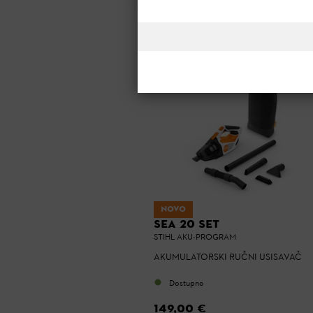
POREDAJ PO :
ISTAKNUTO
2 proizvoda
NOVO
SEA 20 SET
STIHL AKU-PROGRAM
AKUMULATORSKI RUČNI USISAVAČ
Dostupno
149,00 €