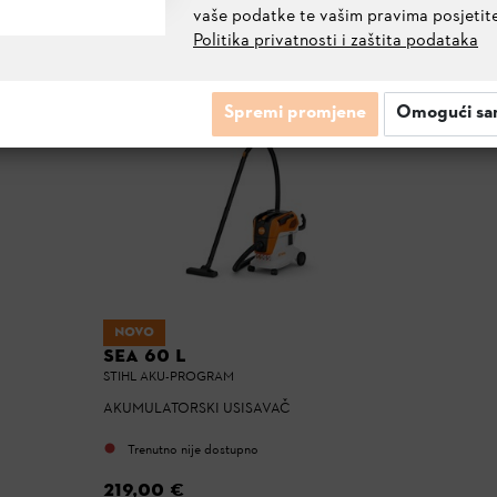
vaše podatke te vašim pravima posjetit
Politika privatnosti i zaštita podataka
Spremi promjene
Omogući sa
NOVO
SEA 60 L
STIHL AKU-PROGRAM
AKUMULATORSKI USISAVAČ
Trenutno nije dostupno
219,00 €