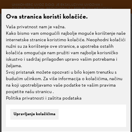
UNIKOMERC UVOZ D.O.O. JE EKSKLUZIVNI UVOZNIK I
DISTRIBUTER STIHL PROIZVODA ZA REPUBLIKU HRVATSKU
Ova stranica koristi kolačiće.
Vaša privatnost nam je važna.
Izbornik
Kako bismo vam omogućili najbolje moguće korištenje naše
internetske stranice koristimo kolačiće. Neophodni kolačići
nužni su za korištenje ove stranice, a upotreba ostalih
Početna stranica
Puhači i usisni sjekači
Akumulatorski puhači
kolačića omogućuje nam pružiti vam najbolje korisničko
iskustvo i sadržaj prilagođen upravo vašim potrebama i
željama.
Svoj pristanak možete opozvati u bilo kojem trenutku s
AKUMULATORSKI PUHAČI
budućim učinkom. Za više informacija o kolačićima, načinu
na koji upotrebljavamo vaše podatke te vašim pravima
posjetite našu stranicu
.
Politika privatnosti i zaštita podataka
Svi proizvodi
Akumulatorski usisni sjekači
Motorni puhači
Upravljanje kolačićima