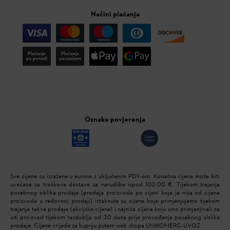
Načini plaćanja
Oznake povjerenja
Sve cijene su izražene u eurima s uključenim PDV-om. Konačna cijena može biti
uvećana za troškove dostave za narudžbe ispod 100,00 €. Tijekom trajanja
posebnog oblika prodaje (prodaja proizvoda po cijeni koja je niža od cijene
proizvoda u redovnoj prodaji) istaknute su cijene koje primjenjujemo tijekom
trajanja takve prodaje (akcijske cijene) i najniža cijena koju smo primjenjivali za
isti proizvod tijekom razdoblja od 30 dana prije provođenja posebnog oblika
prodaje. Cijene vrijede za kupnju putem web shopa UNIKOMERC-UVOZ.