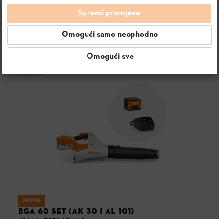
SORTIRANJE & FILTERI
Spremi promjene
Omogući samo neophodno
7 proizvoda
Omogući sve
NOVO
BGA 60 SET (AK 30 I AL 101)